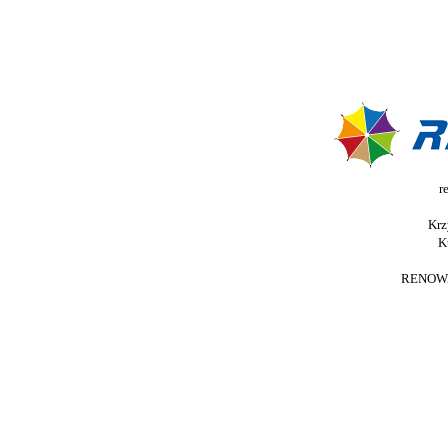
r
Krz
K
RENOWA